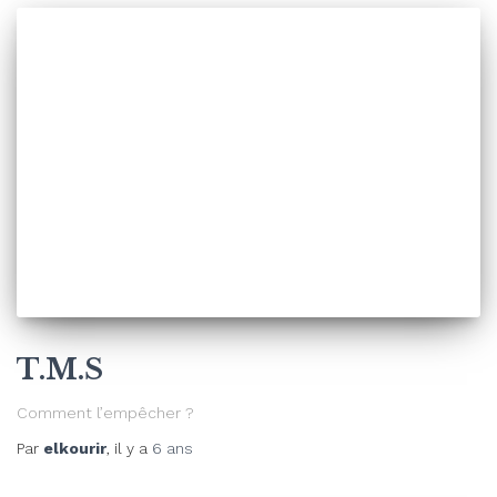
T.M.S
Comment l’empêcher ?
Par
elkourir
, il y a
6 ans