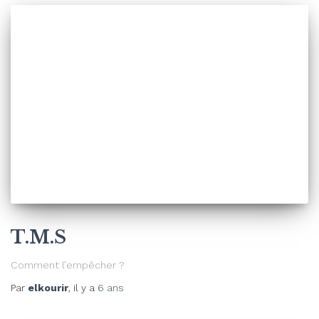
T.M.S
Comment l’empêcher ?
Par
elkourir
, il y a
6 ans