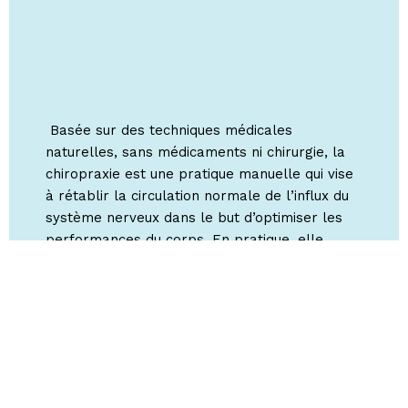
Basée sur des techniques médicales
naturelles, sans médicaments ni chirurgie, la
chiropraxie est une pratique manuelle qui vise
à rétablir la circulation normale de l’influx du
système nerveux dans le but d’optimiser les
performances du corps. En pratique, elle
consiste en des manipulations et des
ajustements de la colonne vertébrale et du
bassin dans le but de rétablir la symétrie du
corps et du système nerveux. Elle se base
aussi sur la mobilisation articulaire et
l’optimisation de l’état général du corps.
Une fois les tests orthopédiques et